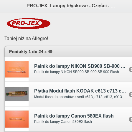
PRO-JEX: Lampy błyskowe - Części - Fotografia elektronika i akcesoria aparatów fotograficznych
Taniej niż na Allegro!
Produkty 1 do 24 z 49
Palnik do lampy NIKON SB900 SB-900 SB 900 Flash
Palnik do lampy NIKON SB900 SB-900 SB 900 Flash
Płytka Moduł flash KODAK c613 c713 c813
Moduł flash do aparatów z serii c613, c713, c813, c913
Palnik do lampy Canon 580EX flash
Palnik do lampy Canon 580EX flash