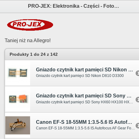
PRO-JEX: Elektronika - Części - Fotografia elektronika i akcesoria aparatów fotograficznych
Taniej niż na Allegro!
Produkty 1 do 24 z 142
Gniazdo czytnik kart pamięci SD Nikon D810 D3300
Gniazdo czytnik kart pamięci SD Nikon D810 D3300
Gniazdo czytnik kart pamięci SD Sony HX60 HX100 HX200 HX300 F3
Gniazdo czytnik kart pamięci SD Sony HX60 HX100 HX200 HX300 F3
Canon EF-S 18-55MM 1:3.5-5.6 IS Autofocus AF Gear Focus Motor
Canon EF-S 18-55MM 1:3.5-5.6 IS Autofocus AF Gear Focus Motor