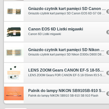
Gniazdo czytnik kart pamięci SD Canon EOS 6D G7 G9 SX20 5D3 (5D mark III)
Gniazdo czytnik kart pamięci SD Canon EOS 6D G7 G9 SX20 5D3 (5D mark III)
Canon EOS 6D Listki migawki
Canon 6D Listki migawki
Gniazdo czytnik kart pamięci SD Nikon D300s D800 D800E
Gniazdo czytnik kart pamięci SD Nikon D300s D800 D800E
LENS ZOOM Gears CANON EF-S 18-55mm f/3.5-5.6 IS przekładnia gear
LENS ZOOM Gears FOR CANON EF-S 18-55mm f/3.5-5.6 IS
Palnik do lampy NIKON SB910SB-910 SB 910 Flash
Palnik do lampy NIKON SB910 SB-910 SB 910 Flash