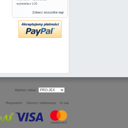
wyświetlacz LCD
Zobacz wszystkie tagi
Wybierz sklep:
Regulamin
Zwroty i reklamacje
O nas