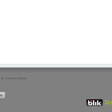
s
by
Templates Master
uj