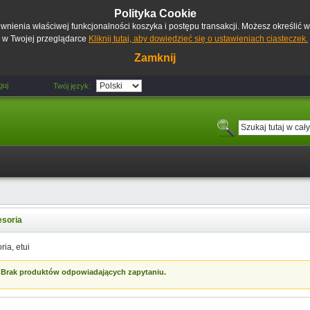
Polityka Cookie
pewnienia właściwej funkcjonalności koszyka i postępu transakcji. Możesz określić
w Twojej przeglądarce
Kliknij tutaj, aby dowiedzieć się o ustawieniach ciasteczek.
Zamknij
guj
Twój język:
soria
ria, etui
Brak produktów odpowiadających zapytaniu.