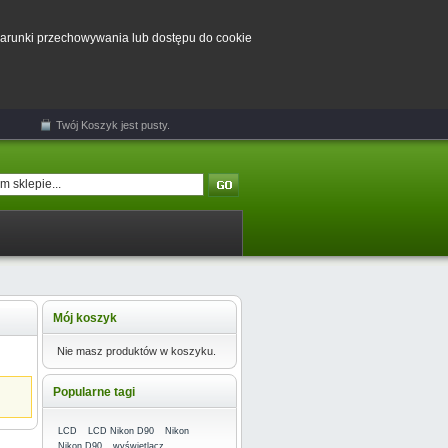
 warunki przechowywania lub dostępu do cookie
Twój
Koszyk
jest pusty.
Mój koszyk
Nie masz produktów w koszyku.
Popularne tagi
LCD
LCD Nikon D90
Nikon
Nikon D90
wyświetlacz