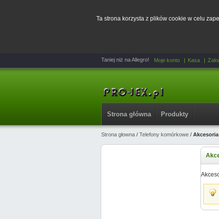
Ta strona korzysta z plików cookie w celu za
Taniej niż na Allegro!
Moje konto
Kasa
Zalo
Strona główna
Produkty
Strona głowna
/
Telefony komórkowe
/
Akcesoria
Akce
Akceso