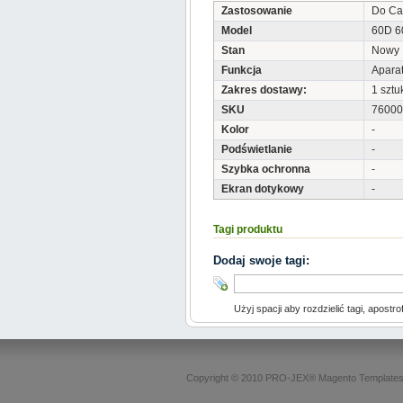
Zastosowanie
Do Ca
Model
60D 6
Stan
Nowy
Funkcja
Aparat
Zakres dostawy:
1 sztu
SKU
76000
Kolor
-
Podświetlanie
-
Szybka ochronna
-
Ekran dotykowy
-
Tagi produktu
Dodaj swoje tagi:
Użyj spacji aby rozdzielić tagi, apostro
Copyright © 2010 PRO-JEX®
Magento Template