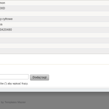
non
00D
y cyfrowe
ka
0420480
Dodaj tagi
fów (') aby wpisać frazy.
s
by
Templates Master