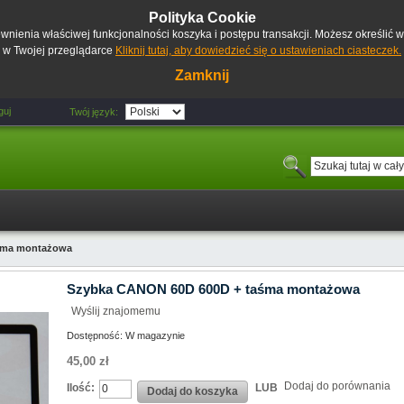
Polityka Cookie
pewnienia właściwej funkcjonalności koszyka i postępu transakcji. Możesz określić
w Twojej przeglądarce
Kliknij tutaj, aby dowiedzieć się o ustawieniach ciasteczek.
Zamknij
guj
Twój język:
śma montażowa
Szybka CANON 60D 600D + taśma montażowa
Wyślij znajomemu
Dostępność:
W magazynie
45,00 zł
Dodaj do porównania
Ilość:
LUB
Dodaj do koszyka