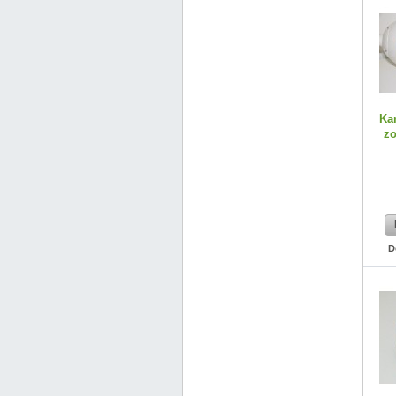
Ka
zo
D