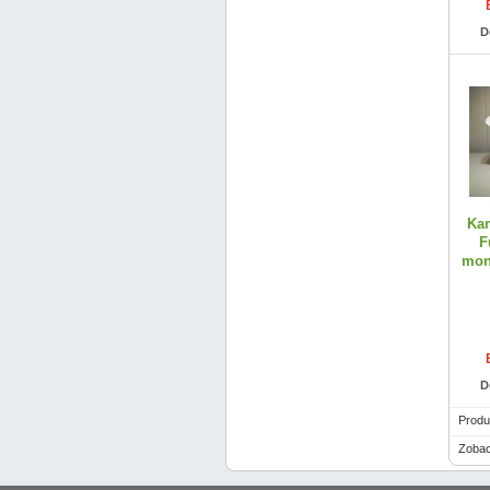
D
Kam
F
moni
D
Produ
Zobac