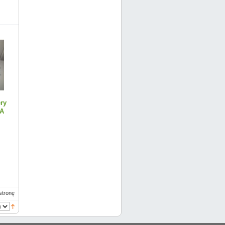
ry
UA
stronę