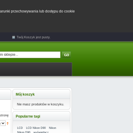
 warunki przechowywania lub dostępu do cookie
Twój
Koszyk
jest pusty.
Mój koszyk
Nie masz produktów w koszyku.
stronę
Popularne tagi
LCD
LCD Nikon D90
Nikon
Nikon D90
wyświetlacz