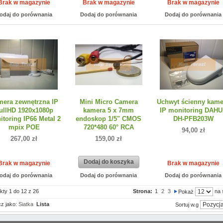
Brak w magazynie
Brak w magazynie
Brak w magazynie
odaj do porównania
Dodaj do porównania
Dodaj do porównania
era zewnętrzna IP
Mini Micro Camera
Uchwyt ścienny kame
ullHD 1920x1080p
kamera 5 x 7mm
IP monitoring DAH
toring IP66 Metal 2
endoskop 1/5" CMOS
DH-PFB203W
mpix POE
720*480 60° RCA
94,00 zł
267,00 zł
159,00 zł
Dodaj do koszyka
Brak w magazynie
Brak w magazynie
odaj do porównania
Dodaj do porównania
Dodaj do porównania
kty 1 do 12 z 26
Strona:
1
2
3
na 
Pokaż
z jako:
Siatka
Lista
Sortuj w.g