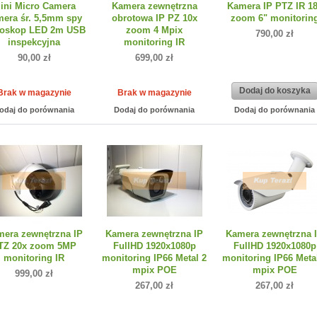
ini Micro Camera
Kamera zewnętrzna
Kamera IP PTZ IR 1
mera śr. 5,5mm spy
obrotowa IP PZ 10x
zoom 6" monitorin
oskop LED 2m USB
zoom 4 Mpix
790,00 zł
inspekcyjna
monitoring IR
90,00 zł
699,00 zł
Dodaj do koszyka
Brak w magazynie
Brak w magazynie
odaj do porównania
Dodaj do porównania
Dodaj do porównania
era zewnętrzna IP
Kamera zewnętrzna IP
Kamera zewnętrzna 
TZ 20x zoom 5MP
FullHD 1920x1080p
FullHD 1920x1080p
monitoring IR
monitoring IP66 Metal 2
monitoring IP66 Meta
mpix POE
mpix POE
999,00 zł
267,00 zł
267,00 zł