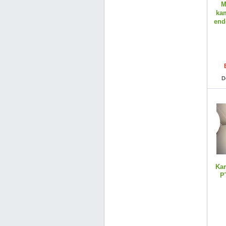
M
ka
end
D
Kam
P