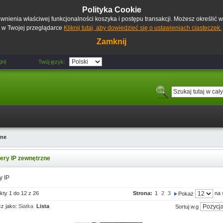
Polityka Cookie
pewnienia właściwej funkcjonalności koszyka i postępu transakcji. Możesz określić
w Twojej przeglądarce
Kliknij tutaj, aby dowiedzieć się o ustawieniach ciasteczek.
Zamknij
guj
Twój język:
zne
ry IP zewnętrzne
y IP
kty 1 do 12 z 26
Strona:
1
2
3
na 
Pokaż
z jako:
Siatka
Lista
Sortuj w.g