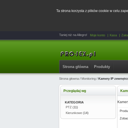
Ta strona korzysta z plików cookie w celu za
Taniej niż na Allegro!
Moje konto
Kasa
Zalo
Strona główna
Produkty
Strona głowna
/
Monitoring
/
Kamery IP zewnętr
Przeglądaj wg
Kame
Kamer
KATEGORIA
PTZ
(11)
Produ
Kierunkowe
(14)
Zobac