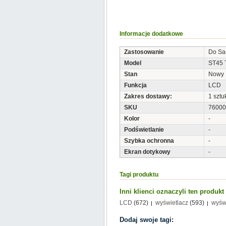
Informacje dodatkowe
Zastosowanie
Do S
Model
ST45 
Stan
Nowy
Funkcja
LCD
Zakres dostawy:
1 sztu
SKU
76000
Kolor
-
Podświetlanie
-
Szybka ochronna
-
Ekran dotykowy
-
Tagi produktu
Inni klienci oznaczyli ten produk
LCD
(672)
wyświetlacz
(593)
wyśw
Dodaj swoje tagi: