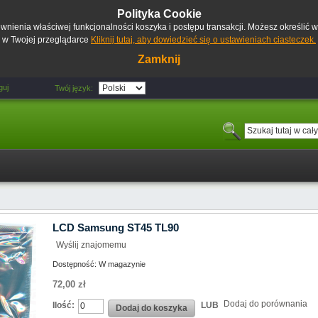
Polityka Cookie
pewnienia właściwej funkcjonalności koszyka i postępu transakcji. Możesz określić
w Twojej przeglądarce
Kliknij tutaj, aby dowiedzieć się o ustawieniach ciasteczek.
Zamknij
guj
Twój język:
LCD Samsung ST45 TL90
Wyślij znajomemu
Dostępność:
W magazynie
72,00 zł
Dodaj do porównania
Ilość:
LUB
Dodaj do koszyka