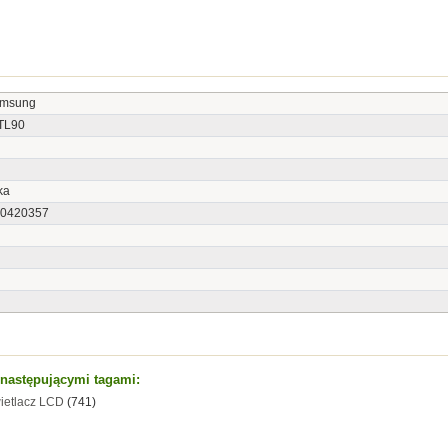
amsung
TL90
ka
0420357
t następującymi tagami:
ietlacz LCD
(741)