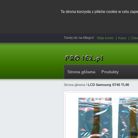
Ta strona korzysta z plików cookie w celu za
Taniej niż na Allegro!
Moje konto
Kasa
Zalo
Strona główna
Produkty
Strona głowna
/
LCD Samsung ST45 TL90