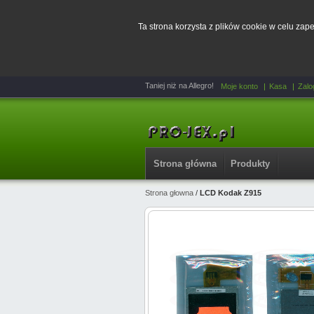
Ta strona korzysta z plików cookie w celu za
Taniej niż na Allegro!
Moje konto
Kasa
Zalo
Strona główna
Produkty
Strona głowna
/
LCD Kodak Z915