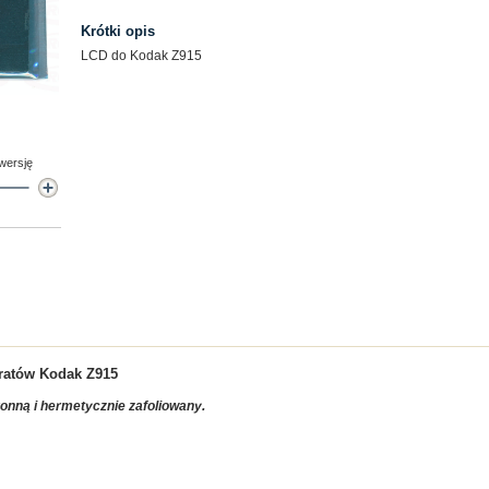
Krótki opis
LCD do Kodak Z915
 wersję
aratów
Kodak Z915
ronną i hermetycznie zafoliowany.