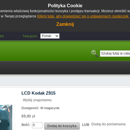
Polityka Cookie
pewnienia właściwej funkcjonalności koszyka i postępu transakcji. Możesz określić
w Twojej przeglądarce
Kliknij tutaj, aby dowiedzieć się o ustawieniach ciasteczek.
Zamknij
guj
Twój język:
LCD Kodak Z915
Wyślij znajomemu
Dostępność:
W magazynie
69,00 zł
Dodaj do porównania
Ilość:
LUB
Dodaj do koszyka