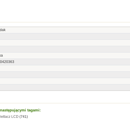
dak
ka
0420363
t następującymi tagami:
ietlacz LCD
(741)