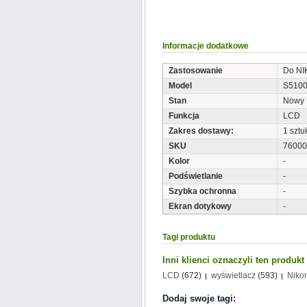
Informacje dodatkowe
Zastosowanie
Do N
Model
S510
Stan
Nowy
Funkcja
LCD
Zakres dostawy:
1 sztu
SKU
76000
Kolor
-
Podświetlanie
-
Szybka ochronna
-
Ekran dotykowy
-
Tagi produktu
Inni klienci oznaczyli ten produk
LCD
(672)
wyświetlacz
(593)
Niko
Dodaj swoje tagi: