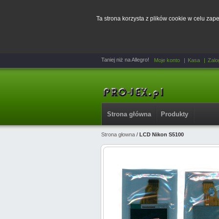
Ta strona korzysta z plików cookie w celu za
Taniej niż na Allegro!
Moje konto
Kasa
Zalo
Strona główna
Produkty
Strona głowna
/
LCD Nikon S5100