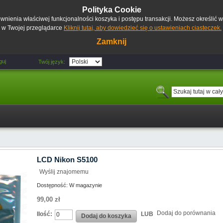
Polityka Cookie
pewnienia właściwej funkcjonalności koszyka i postępu transakcji. Możesz określić
w Twojej przeglądarce
Kliknij tutaj, aby dowiedzieć się o ustawieniach ciasteczek.
Zamknij
guj
Twój język:
LCD Nikon S5100
Wyślij znajomemu
Dostępność:
W magazynie
99,00 zł
Dodaj do porównania
Ilość:
LUB
Dodaj do koszyka