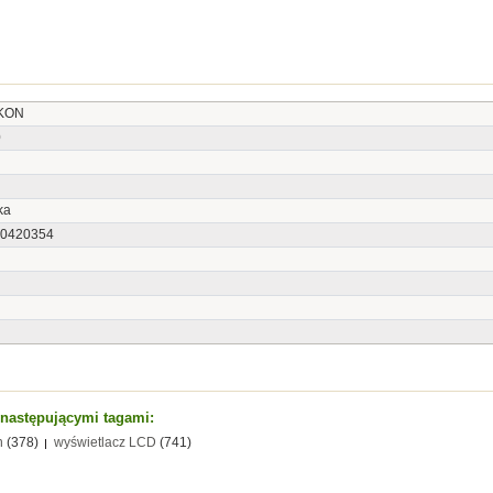
IKON
0
ka
0420354
t następującymi tagami:
n
(378)
wyświetlacz LCD
(741)