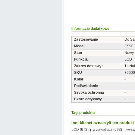
Informacje dodatkowe
Zastosowanie
Do S
Model
ES90
Stan
Nowy
Funkcja
LCD
Zakres dostawy:
1 sztu
SKU
76000
Kolor
-
Podświetlanie
-
Szybka ochronna
-
Ekran dotykowy
-
Tagi produktu
Inni klienci oznaczyli ten produk
LCD
(672)
wyświetlacz
(593)
wyśw