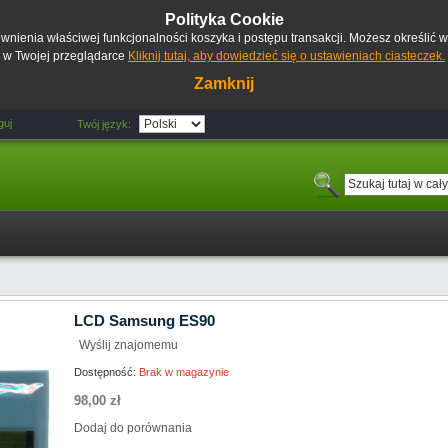
Polityka Cookie
pewnienia właściwej funkcjonalności koszyka i postępu transakcji. Możesz określić
w Twojej przeglądarce
Kliknij tutaj, aby dowiedzieć się o ustawieniach ciasteczek.
Zamknij
guj
Twój język:
LCD Samsung ES90
Wyślij znajomemu
Dostępność:
Brak w magazynie
98,00 zł
Dodaj do porównania