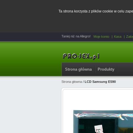
Ta strona korzysta z plików cookie w celu za
Taniej niż na Allegro!
Moje konto
Kasa
Zalo
Strona główna
Produkty
Strona głowna
/
LCD Samsung ES90