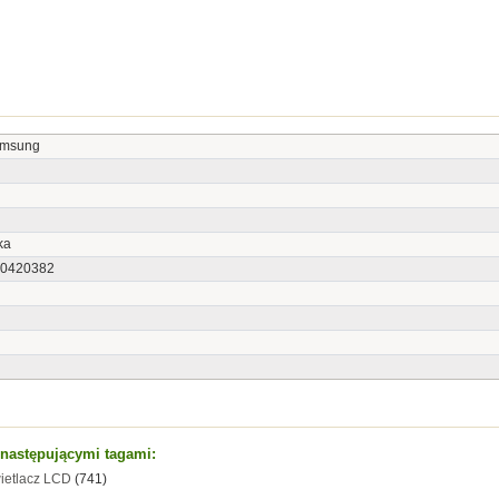
amsung
ka
0420382
t następującymi tagami:
ietlacz LCD
(741)