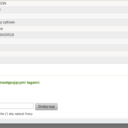
IKON
0
y cyfrowe
ka
0420518
t następującymi tagami:
Dodaj tagi
fów (') aby wpisać frazy.