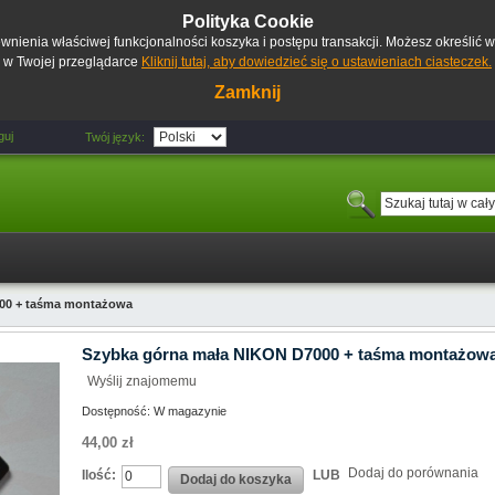
Polityka Cookie
pewnienia właściwej funkcjonalności koszyka i postępu transakcji. Możesz określić
w Twojej przeglądarce
Kliknij tutaj, aby dowiedzieć się o ustawieniach ciasteczek.
Zamknij
guj
Twój język:
00 + taśma montażowa
Szybka górna mała NIKON D7000 + taśma montażow
Wyślij znajomemu
Dostępność:
W magazynie
44,00 zł
Dodaj do porównania
Ilość:
LUB
Dodaj do koszyka