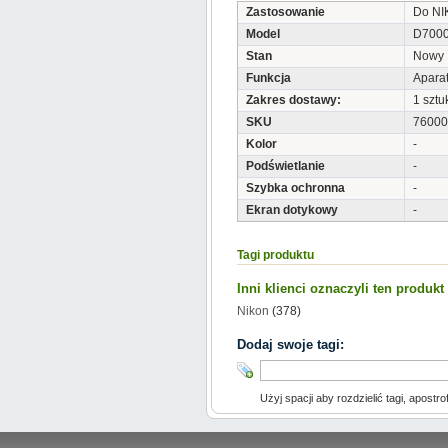
Zastosowanie
Do N
Model
D700
Stan
Nowy
Funkcja
Aparat
Zakres dostawy:
1 sztu
SKU
76000
Kolor
-
Podświetlanie
-
Szybka ochronna
-
Ekran dotykowy
-
Tagi produktu
Inni klienci oznaczyli ten produk
Nikon
(378)
Dodaj swoje tagi:
Użyj spacji aby rozdzielić tagi, apostro