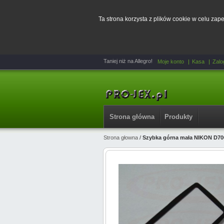
Ta strona korzysta z plików cookie w celu za
Taniej niż na Allegro!
Moje konto
Kasa
Zalo
Strona główna
Produkty
Strona głowna
/
Szybka górna mała NIKON D70