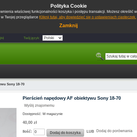
Polityka Cookie
pewnienia właściwej funkcjonalności koszyka i postępu transakcji. Możesz określić
w Twojej przeglądarce
Kliknij tutaj, aby dowiedzieć się o ustawieniach ciasteczek.
Zamknij
guj
Twój język:
ywu Sony 18-70
Pierścień napędowy AF obiektywu Sony 18-70
Wyślij znajomemu
Dostępność:
W magazynie
40,00 zł
Dodaj do porównania
Ilość:
LUB
Dodaj do koszyka