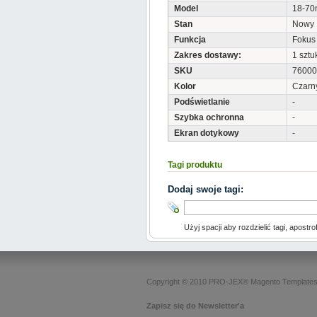
Model
18-7
Stan
Nowy
Funkcja
Fokus
Zakres dostawy:
1 sztu
SKU
76000
Kolor
Czarn
Podświetlanie
-
Szybka ochronna
-
Ekran dotykowy
-
Tagi produktu
Dodaj swoje tagi:
Użyj spacji aby rozdzielić tagi, apostro
Copyright © 2010 PRO-JEX®
Magento Template
Zapisz się do Newsletter'a