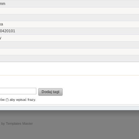
0mm
ka
0420101
y
Dodaj tagi
fów (') aby wpisać frazy.
s
by
Templates Master