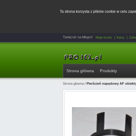
Ta strona korzysta z plików cookie w celu za
Taniej niż na Allegro!
Moje konto
Kasa
Zalo
Strona główna
Produkty
Strona głowna
/
Pierścień napędowy AF obiekt