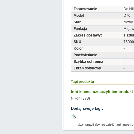
Zastosowanie
Do N
Model
D70
Stan
Nowy
Funkcja
Migaw
Zakres dostawy:
1 sztu
SKU
76000
Kolor
-
Podświetlanie
-
Szybka ochronna
-
Ekran dotykowy
-
Tagi produktu
Inni klienci oznaczyli ten produk
Nikon
(378)
Dodaj swoje tagi:
Użyj spacji aby rozdzielić tagi, apostro