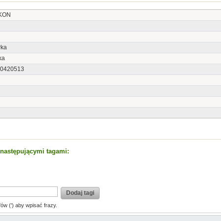
IKON
ka
ka
0420513
t następującymi tagami:
Dodaj tagi
fów (') aby wpisać frazy.