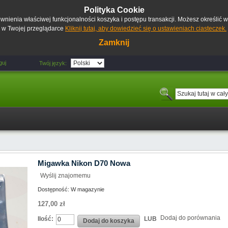
Polityka Cookie
pewnienia właściwej funkcjonalności koszyka i postępu transakcji. Możesz określić
w Twojej przeglądarce
Kliknij tutaj, aby dowiedzieć się o ustawieniach ciasteczek.
Zamknij
guj
Twój język:
Migawka Nikon D70 Nowa
Wyślij znajomemu
Dostępność:
W magazynie
127,00 zł
Dodaj do porównania
Ilość:
LUB
Dodaj do koszyka