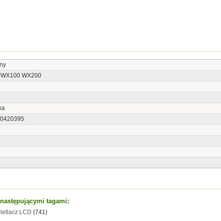
ny
 WX100 WX200
ka
0420395
t następującymi tagami:
ietlacz LCD
(741)