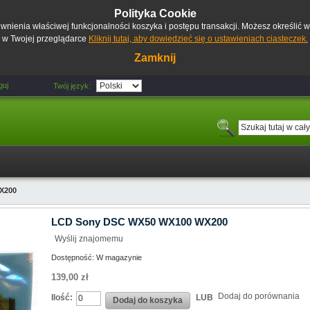
Polityka Cookie
pewnienia właściwej funkcjonalności koszyka i postępu transakcji. Możesz określić
w Twojej przeglądarce
Kliknij tutaj, aby dowiedzieć się o ustawieniach ciasteczek.
Zamknij
guj
Twój język:
X200
LCD Sony DSC WX50 WX100 WX200
Wyślij znajomemu
Dostępność:
W magazynie
139,00 zł
Dodaj do porównania
Ilość:
LUB
Dodaj do koszyka