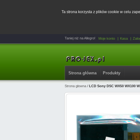
Ta strona korzysta z plików cookie w celu za
Taniej niż na Allegro!
Moje konto
Kasa
Zalo
Strona główna
Produkty
Strona głowna
/
LCD Sony DSC WX50 WX100 W