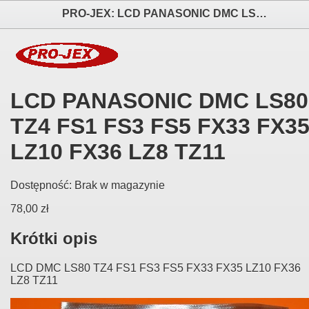
PRO-JEX: LCD PANASONIC DMC LS80 TZ4 FS1 FS3 FS5 FX33 FX35 LZ10 FX36 LZ8 TZ11 elektronika i akcesoria aparatów fotograficznych
LCD PANASONIC DMC LS80
TZ4 FS1 FS3 FS5 FX33 FX3
LZ10 FX36 LZ8 TZ11
Dostępność:
Brak w magazynie
78,00 zł
Krótki opis
LCD DMC LS80 TZ4 FS1 FS3 FS5 FX33 FX35 LZ10 FX36
LZ8 TZ11