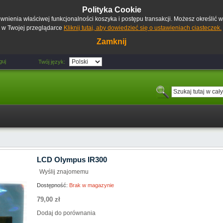
Polityka Cookie
pewnienia właściwej funkcjonalności koszyka i postępu transakcji. Możesz określić
w Twojej przeglądarce
Kliknij tutaj, aby dowiedzieć się o ustawieniach ciasteczek.
Zamknij
guj
Twój język:
LCD Olympus IR300
Wyślij znajomemu
Dostępność:
Brak w magazynie
79,00 zł
Dodaj do porównania