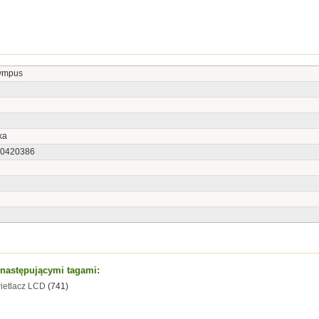
ympus
ka
0420386
t następującymi tagami:
ietlacz LCD
(741)