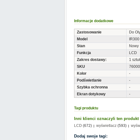
Informacje dodatkowe
Zastosowanie
Do Ol
Model
IR300
Stan
Nowy
Funkcja
LCD
Zakres dostawy:
1 sztu
SKU
76000
Kolor
-
Podświetlanie
-
Szybka ochronna
-
Ekran dotykowy
-
Tagi produktu
Inni klienci oznaczyli ten produk
LCD
(672)
wyświetlacz
(593)
wyśw
Dodaj swoje tagi: