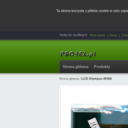
Ta strona korzysta z plików cookie w celu za
Taniej niż na Allegro!
Moje konto
Kasa
Zalo
Strona główna
Produkty
Strona głowna
/
LCD Olympus IR300