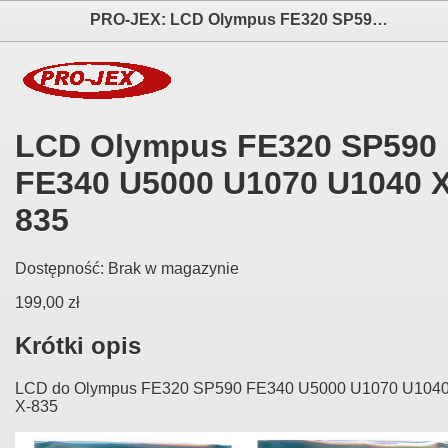
PRO-JEX: LCD Olympus FE320 SP590 FE340 U5000 U1070 U1040 X-835 elektronika i akcesoria aparatów fotograficznych
LCD Olympus FE320 SP590
FE340 U5000 U1070 U1040 X
835
Dostępność:
Brak w magazynie
199,00 zł
Krótki opis
LCD do Olympus FE320 SP590 FE340 U5000 U1070 U104
X-835