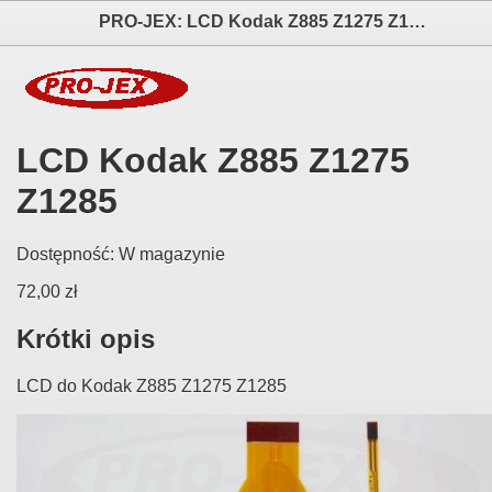
PRO-JEX: LCD Kodak Z885 Z1275 Z1285 elektronika i akcesoria aparatów fotograficznych
LCD Kodak Z885 Z1275
Z1285
Dostępność:
W magazynie
72,00 zł
Krótki opis
LCD do Kodak Z885 Z1275 Z1285