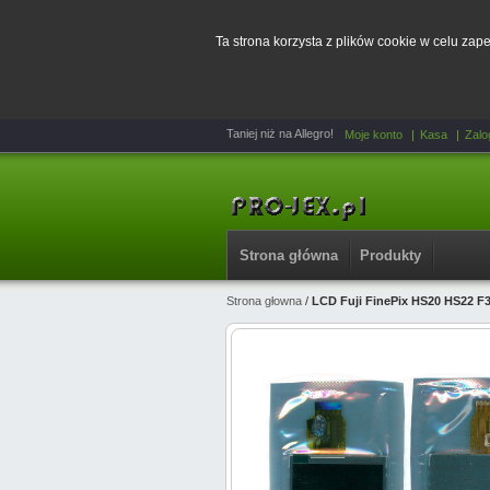
Ta strona korzysta z plików cookie w celu za
Taniej niż na Allegro!
Moje konto
Kasa
Zalo
Strona główna
Produkty
Strona głowna
/
LCD Fuji FinePix HS20 HS22 F