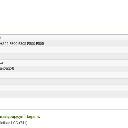
i
HS22 F300 F305 F500 F505
ka
0420325
t następującymi tagami:
ietlacz LCD
(741)