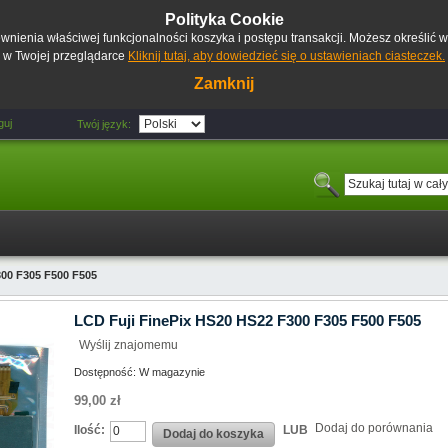
Polityka Cookie
pewnienia właściwej funkcjonalności koszyka i postępu transakcji. Możesz określić
w Twojej przeglądarce
Kliknij tutaj, aby dowiedzieć się o ustawieniach ciasteczek.
Zamknij
guj
Twój język:
300 F305 F500 F505
LCD Fuji FinePix HS20 HS22 F300 F305 F500 F505
Wyślij znajomemu
Dostępność:
W magazynie
99,00 zł
Dodaj do porównania
Ilość:
LUB
Dodaj do koszyka