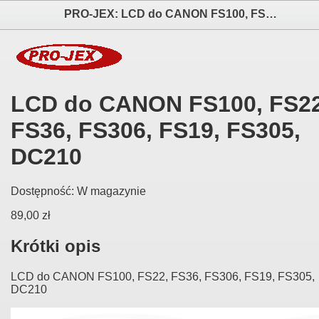
PRO-JEX: LCD do CANON FS100, FS22, FS36, FS306, FS19, FS305, DC210 elektronika i akcesoria aparatów fotograficznych
LCD do CANON FS100, FS22
FS36, FS306, FS19, FS305,
DC210
Dostępność:
W magazynie
89,00 zł
Krótki opis
LCD do CANON FS100, FS22, FS36, FS306, FS19, FS305,
DC210