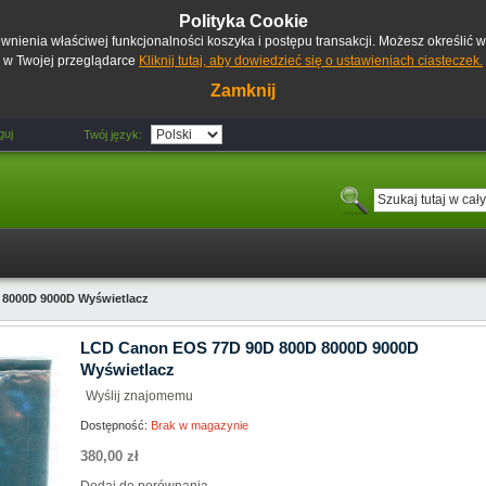
Polityka Cookie
pewnienia właściwej funkcjonalności koszyka i postępu transakcji. Możesz określić
w Twojej przeglądarce
Kliknij tutaj, aby dowiedzieć się o ustawieniach ciasteczek.
Zamknij
guj
Twój język:
8000D 9000D Wyświetlacz
LCD Canon EOS 77D 90D 800D 8000D 9000D
Wyświetlacz
Wyślij znajomemu
Dostępność:
Brak w magazynie
380,00 zł