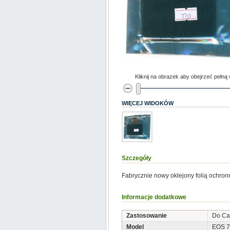
Kliknij na obrazek aby obejrzeć pełną
WIĘCEJ WIDOKÓW
Szczegóły
Fabrycznie nowy oklejony folią ochron
Informacje dodatkowe
Zastosowanie
Do Ca
Model
EOS 7