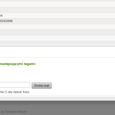
ka
0292898
t następującymi tagami:
Dodaj tagi
fów (') aby wpisać frazy.
s
by
Templates Master