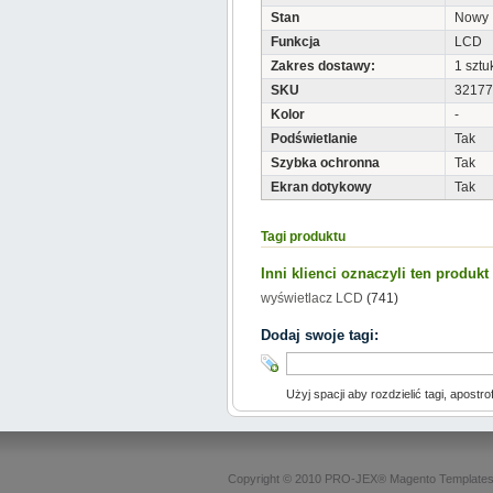
Stan
Nowy
Funkcja
LCD
Zakres dostawy:
1 sztu
SKU
32177
Kolor
-
Podświetlanie
Tak
Szybka ochronna
Tak
Ekran dotykowy
Tak
Tagi produktu
Inni klienci oznaczyli ten produk
wyświetlacz LCD
(741)
Dodaj swoje tagi:
Użyj spacji aby rozdzielić tagi, apostro
Copyright © 2010 PRO-JEX®
Magento Template