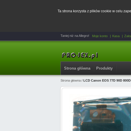
Ta strona korzysta z plików cookie w celu za
Taniej niż na Allegro!
Moje konto
Kasa
Zalo
Strona główna
Produkty
Strona głowna
/
LCD Canon EOS 77D 90D 800D 