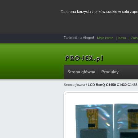
Ta strona korzysta z plików cookie w celu za
Taniej niż na Allegro!
Moje konto
Kasa
Zalo
Strona główna
Produkty
Strona głowna
/
LCD BenQ C1450 C1430 C1435