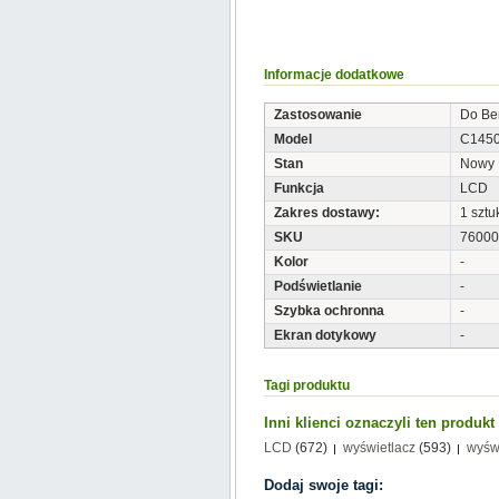
Informacje dodatkowe
Zastosowanie
Do B
Model
C1450
Stan
Nowy
Funkcja
LCD
Zakres dostawy:
1 sztu
SKU
76000
Kolor
-
Podświetlanie
-
Szybka ochronna
-
Ekran dotykowy
-
Tagi produktu
Inni klienci oznaczyli ten produk
LCD
(672)
wyświetlacz
(593)
wyśw
Dodaj swoje tagi: