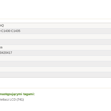
enQ
 C1430 C1435
ka
0420417
t następującymi tagami:
ietlacz LCD
(741)