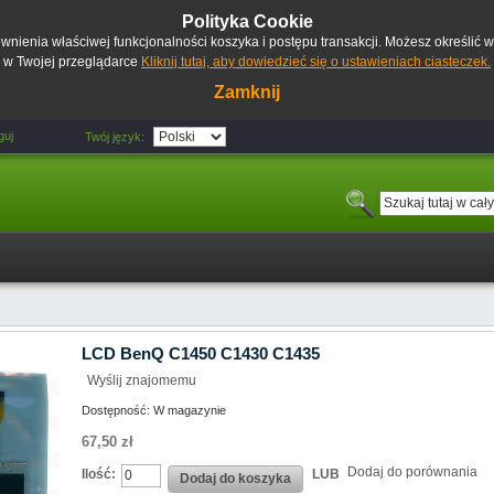
Polityka Cookie
pewnienia właściwej funkcjonalności koszyka i postępu transakcji. Możesz określić
w Twojej przeglądarce
Kliknij tutaj, aby dowiedzieć się o ustawieniach ciasteczek.
Zamknij
guj
Twój język:
LCD BenQ C1450 C1430 C1435
Wyślij znajomemu
Dostępność:
W magazynie
67,50 zł
Dodaj do porównania
Ilość:
LUB
Dodaj do koszyka