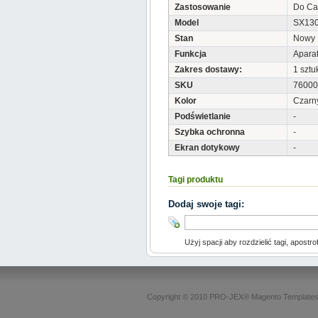
Zastosowanie
Do Ca
Model
SX13
Stan
Nowy
Funkcja
Aparat
Zakres dostawy:
1 sztu
SKU
76000
Kolor
Czarn
Podświetlanie
-
Szybka ochronna
-
Ekran dotykowy
-
Tagi produktu
Dodaj swoje tagi:
Użyj spacji aby rozdzielić tagi, apostro
Copyright © 2010 PRO-JEX®
Magento Template