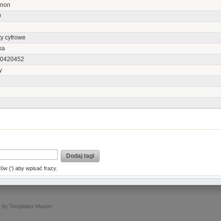
non
0
y cyfrowe
ka
0420452
y
Dodaj tagi
fów (') aby wpisać frazy.
s
by
Templates Master