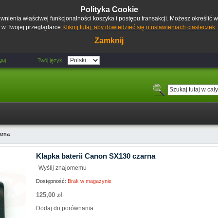
Polityka Cookie
pewnienia właściwej funkcjonalności koszyka i postępu transakcji. Możesz określić
w Twojej przeglądarce
Kliknij tutaj, aby dowiedzieć się o ustawieniach ciasteczek.
Zamknij
guj
Twój język:
arna
Klapka baterii Canon SX130 czarna
Wyślij znajomemu
Dostępność:
Brak w magazynie
125,00 zł
Dodaj do porównania