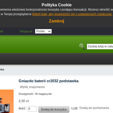
Polityka Cookie
pewnienia właściwej funkcjonalności koszyka i postępu transakcji. Możesz określić
w Twojej przeglądarce
Kliknij tutaj, aby dowiedzieć się o ustawieniach ciasteczek.
Zamknij
guj
Twój język:
wka
Gniazdo baterii cr2032 podstawka
Wyślij znajomemu
Dostępność:
W magazynie
2,50 zł
Dodaj do porównania
Ilość:
LUB
Dodaj do koszyka