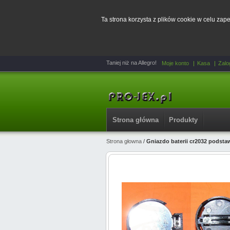
Ta strona korzysta z plików cookie w celu za
Taniej niż na Allegro!
Moje konto
Kasa
Zalo
Strona główna
Produkty
Strona głowna
/
Gniazdo baterii cr2032 podsta