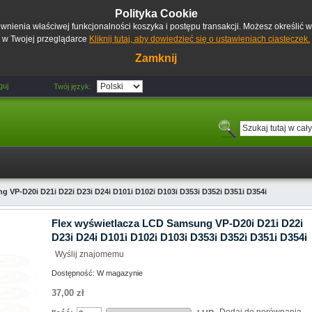
Polityka Cookie
pewnienia właściwej funkcjonalności koszyka i postępu transakcji. Możesz określić
w Twojej przeglądarce
Kliknij tutaj, aby dowiedzieć się o ustawieniach ciasteczek.
Zamknij
guj
Twój język:
 VP-D20i D21i D22i D23i D24i D101i D102i D103i D353i D352i D351i D354i
Flex wyświetlacza LCD Samsung VP-D20i D21i D22i
D23i D24i D101i D102i D103i D353i D352i D351i D354i
Wyślij znajomemu
Dostępność:
W magazynie
37,00 zł