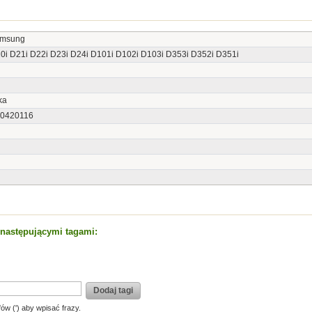
amsung
0i D21i D22i D23i D24i D101i D102i D103i D353i D352i D351i
ka
0420116
t następującymi tagami:
Dodaj tagi
fów (') aby wpisać frazy.