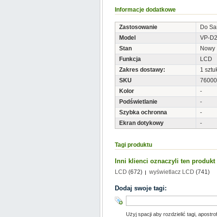
Informacje dodatkowe
Zastosowanie
Do S
Model
VP-D2
Stan
Nowy
Funkcja
LCD
Zakres dostawy:
1 sztu
SKU
76000
Kolor
-
Podświetlanie
-
Szybka ochronna
-
Ekran dotykowy
-
Tagi produktu
Inni klienci oznaczyli ten produk
LCD
(672)
wyświetlacz LCD
(741)
Dodaj swoje tagi:
Użyj spacji aby rozdzielić tagi, apostro