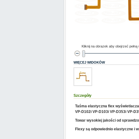
Kliknij na obrazek aby obejrzeć pełną
WIĘCEJ WIDOKÓW
Szczegóły
Taśma elastyczna flex wyświetlac
VP-
D102i
VP-
D103i
VP-
D353i
VP-
D3
Towar wysokiej jakości od sprawdz
Flexy są odpowiednio elastyczne i 