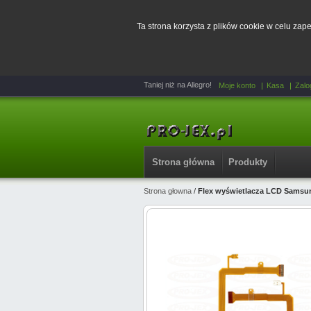
Ta strona korzysta z plików cookie w celu za
Taniej niż na Allegro!
Moje konto
Kasa
Zalo
Strona główna
Produkty
Strona głowna
/
Flex wyświetlacza LCD Samsung