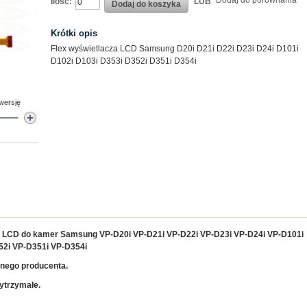
Dodaj do porównania
Ilość:
LUB
Dodaj do koszyka
Krótki opis
Flex wyświetlacza LCD Samsung D20i D21i D22i D23i D24i D101i
D102i D103i D353i D352i D351i D354i
 wersję
za LCD do kamer Samsung VP-D20i
VP-
D21i
VP-
D22i
VP-
D23i
VP-
D24i
VP-
D101i
52i
VP-
D351i
VP-
D354i
onego producenta.
wytrzymałe.