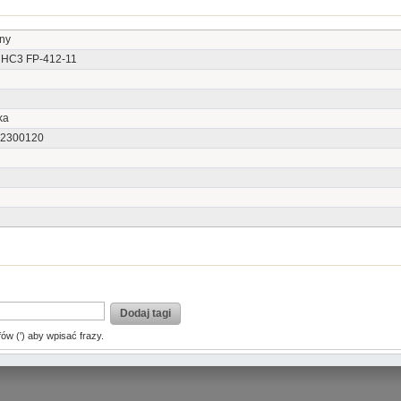
ny
HC3 FP-412-11
ka
2300120
Dodaj tagi
fów (') aby wpisać frazy.