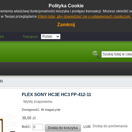
Polityka Cookie
pewnienia właściwej funkcjonalności koszyka i postępu transakcji. Możesz określić
w Twojej przeglądarce
Kliknij tutaj, aby dowiedzieć się o ustawieniach ciasteczek.
Zamknij
guj
Twój język:
11
FLEX SONY HC3E HC3 FP-412-11
Wyślij znajomemu
Dostępność:
W magazynie
38,00 zł
Dodaj do porównania
Ilość:
LUB
Dodaj do koszyka