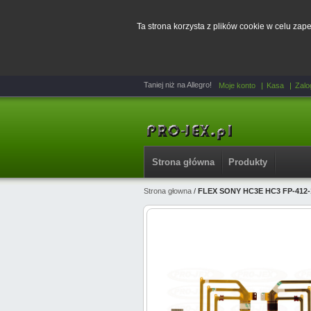
Ta strona korzysta z plików cookie w celu za
Taniej niż na Allegro!
Moje konto
Kasa
Zalo
Strona główna
Produkty
Strona głowna
/
FLEX SONY HC3E HC3 FP-412-