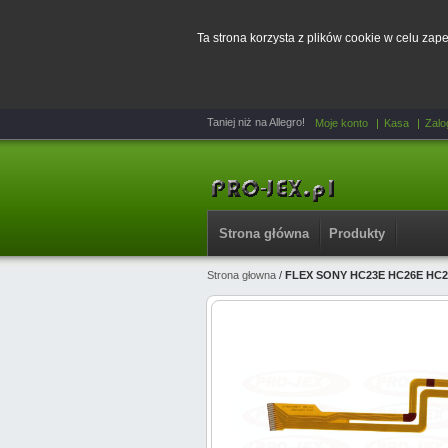
Ta strona korzysta z plików cookie w celu za
Taniej niż na Allegro!
Moje konto
Kasa
Zalo
Strona główna
Produkty
Strona głowna
/
FLEX SONY HC23E HC26E HC2