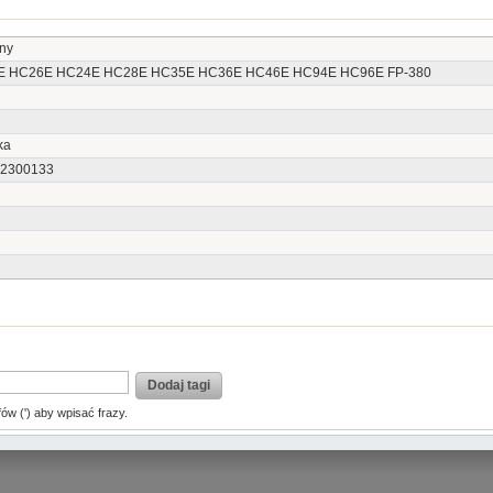
ny
E HC26E HC24E HC28E HC35E HC36E HC46E HC94E HC96E FP-380
ka
2300133
Dodaj tagi
fów (') aby wpisać frazy.