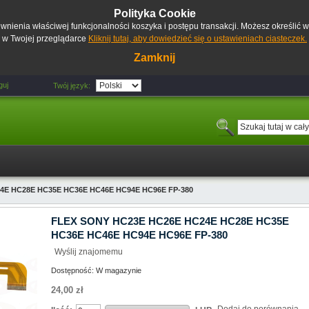
Polityka Cookie
pewnienia właściwej funkcjonalności koszyka i postępu transakcji. Możesz określić
w Twojej przeglądarce
Kliknij tutaj, aby dowiedzieć się o ustawieniach ciasteczek.
Zamknij
guj
Twój język:
4E HC28E HC35E HC36E HC46E HC94E HC96E FP-380
FLEX SONY HC23E HC26E HC24E HC28E HC35E
HC36E HC46E HC94E HC96E FP-380
Wyślij znajomemu
Dostępność:
W magazynie
24,00 zł