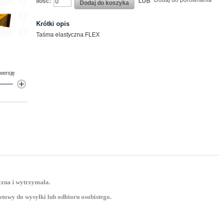
Dodaj do porównania
Ilość:
LUB
Dodaj do koszyka
Krótki opis
Taśma elastyczna FLEX
 wersję
zna i wytrzymała.
towy do wysyłki lub odbioru osobistego.