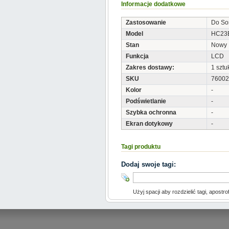
Informacje dodatkowe
Zastosowanie
Do So
Model
HC23
Stan
Nowy
Funkcja
LCD
Zakres dostawy:
1 sztu
SKU
76002
Kolor
-
Podświetlanie
-
Szybka ochronna
-
Ekran dotykowy
-
Tagi produktu
Dodaj swoje tagi:
Użyj spacji aby rozdzielić tagi, apostro