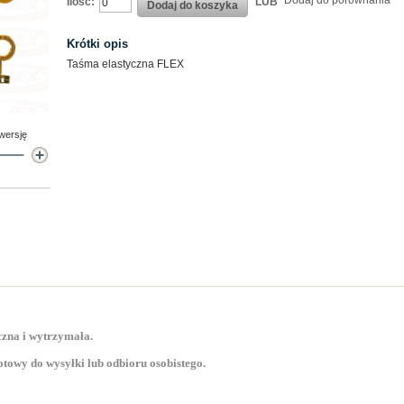
Dodaj do porównania
Ilość:
LUB
Dodaj do koszyka
Krótki opis
Taśma elastyczna FLEX
 wersję
zna i wytrzymała.
towy do wysyłki lub odbioru osobistego.