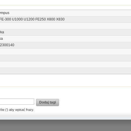
ympus
FE-300 U1000 U1200 FE250 X800 X830
ka
ka
2300140
Dodaj tagi
fów (') aby wpisać frazy.