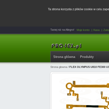
Ta strona korzysta z plików cookie w celu za
Taniej niż na Allegro!
Moje konto
Kasa
Zalo
Strona główna
Produkty
Strona głowna
/
FLEX OLYMPUS U810 FE300 U1