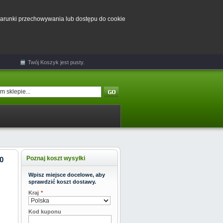
 warunki przechowywania lub dostępu do cookie
Twój
Koszyk
jest pusty.
Poznaj koszt wysyłki
0
Wpisz miejsce docelowe, aby
sprawdzić koszt dostawy.
Kraj
*
Kod kuponu