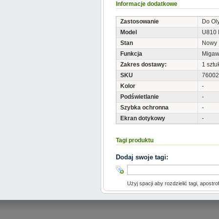
Informacje dodatkowe
Zastosowanie
Do Ol
Model
U810 
Stan
Nowy
Funkcja
Migaw
Zakres dostawy:
1 sztu
SKU
76002
Kolor
-
Podświetlanie
-
Szybka ochronna
-
Ekran dotykowy
-
Tagi produktu
Dodaj swoje tagi:
Użyj spacji aby rozdzielić tagi, apostro