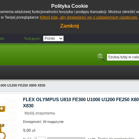
Polityka Cookie
pewnienia właściwej funkcjonalności koszyka i postępu transakcji. Możesz określić
w Twojej przeglądarce
Kliknij tutaj, aby dowiedzieć się o ustawieniach ciasteczek.
Zamknij
guj
Twój język:
000 U1200 FE250 X800 X830
FLEX OLYMPUS U810 FE300 U1000 U1200 FE250 X80
X830
Wyślij znajomemu
Dostępność:
W magazynie
9,00 zł