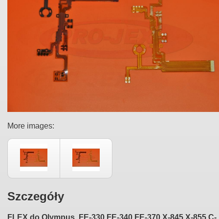
More images:
Szczegóły
FLEX do
Olympus FE-330 FE-340 FE-370 X-845 X-855 C-