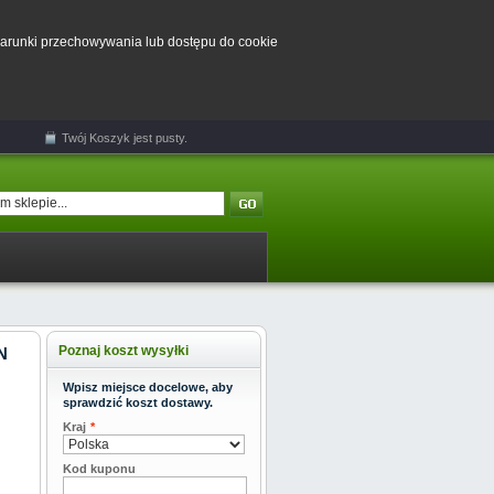
 warunki przechowywania lub dostępu do cookie
Twój
Koszyk
jest pusty.
Poznaj koszt wysyłki
N
Wpisz miejsce docelowe, aby
sprawdzić koszt dostawy.
Kraj
*
Kod kuponu