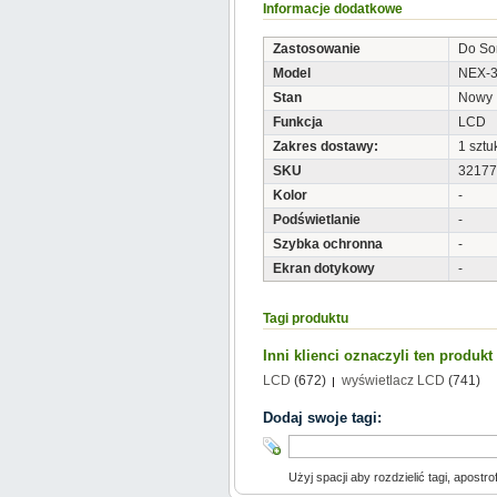
Informacje dodatkowe
Zastosowanie
Do So
Model
NEX-3
Stan
Nowy
Funkcja
LCD
Zakres dostawy:
1 sztu
SKU
32177
Kolor
-
Podświetlanie
-
Szybka ochronna
-
Ekran dotykowy
-
Tagi produktu
Inni klienci oznaczyli ten produk
LCD
(672)
wyświetlacz LCD
(741)
Dodaj swoje tagi:
Użyj spacji aby rozdzielić tagi, apostro