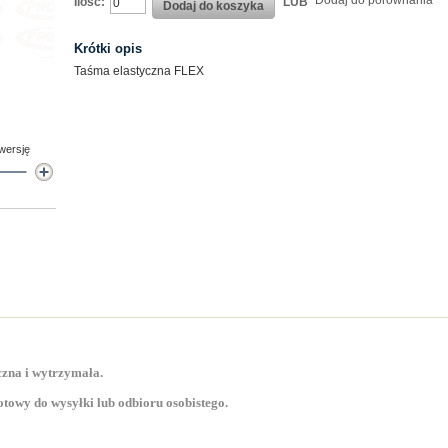
Dodaj do porównania
Ilość:
LUB
Dodaj do koszyka
Krótki opis
Taśma elastyczna FLEX
 wersję
zna i wytrzymała.
towy do wysyłki lub odbioru osobistego.