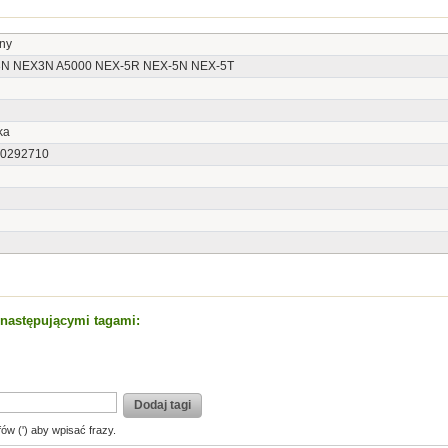
ny
N NEX3N A5000 NEX-5R NEX-5N NEX-5T
ka
0292710
t następującymi tagami:
Dodaj tagi
fów (') aby wpisać frazy.