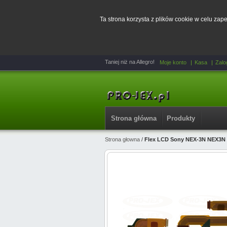
Ta strona korzysta z plików cookie w celu za
Taniej niż na Allegro!
Moje konto
Kasa
Zalo
Strona główna
Produkty
Strona głowna
/
Flex LCD Sony NEX-3N NEX3N