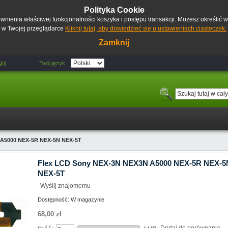
Polityka Cookie
pewnienia właściwej funkcjonalności koszyka i postępu transakcji. Możesz określić
w Twojej przeglądarce
Kliknij tutaj, aby dowiedzieć się o ustawieniach ciasteczek.
Zamknij
guj
Twój język:
 A5000 NEX-5R NEX-5N NEX-5T
Flex LCD Sony NEX-3N NEX3N A5000 NEX-5R NEX-5
NEX-5T
Wyślij znajomemu
Dostępność:
W magazynie
68,00 zł