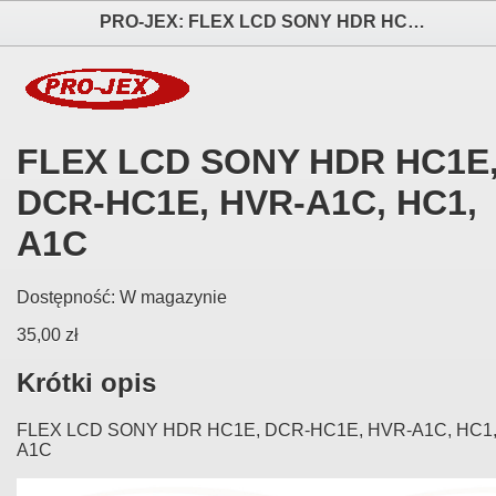
PRO-JEX: FLEX LCD SONY HDR HC1E, DCR-HC1E, HVR-A1C, HC1, A1C elektronika i akcesoria aparatów fotograficznych
FLEX LCD SONY HDR HC1E
DCR-HC1E, HVR-A1C, HC1,
A1C
Dostępność:
W magazynie
35,00 zł
Krótki opis
FLEX LCD SONY HDR HC1E, DCR-HC1E, HVR-A1C, HC1
A1C