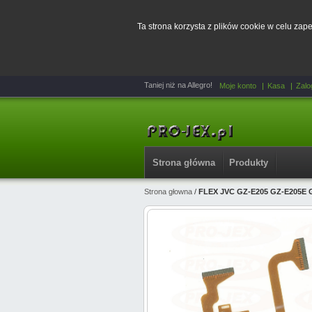
Ta strona korzysta z plików cookie w celu za
Taniej niż na Allegro!
Moje konto
Kasa
Zalo
Strona główna
Produkty
Strona głowna
/
FLEX JVC GZ-E205 GZ-E205E 