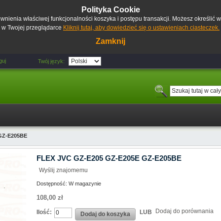
Polityka Cookie
pewnienia właściwej funkcjonalności koszyka i postępu transakcji. Możesz określić
w Twojej przeglądarce
Kliknij tutaj, aby dowiedzieć się o ustawieniach ciasteczek.
Zamknij
guj
Twój język:
GZ-E205BE
FLEX JVC GZ-E205 GZ-E205E GZ-E205BE
Wyślij znajomemu
Dostępność:
W magazynie
108,00 zł
Dodaj do porównania
Ilość:
LUB
Dodaj do koszyka