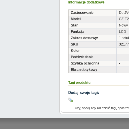
Informacje dodatkowe
Zastosowanie
Do JV
Model
GZ-E2
Stan
Nowy
Funkcja
LCD
Zakres dostawy:
1 sztu
SKU
32177
Kolor
-
Podświetlanie
-
Szybka ochronna
-
Ekran dotykowy
-
Tagi produktu
Dodaj swoje tagi:
Użyj spacji aby rozdzielić tagi, apostro