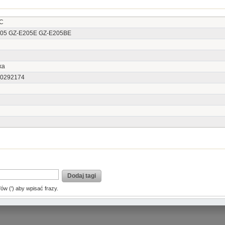
C
05 GZ-E205E GZ-E205BE
ka
0292174
Dodaj tagi
fów (') aby wpisać frazy.