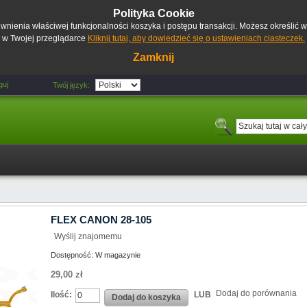
Polityka Cookie
pewnienia właściwej funkcjonalności koszyka i postępu transakcji. Możesz określić
w Twojej przeglądarce
Kliknij tutaj, aby dowiedzieć się o ustawieniach ciasteczek.
Zamknij
guj
Twój język:
FLEX CANON 28-105
Wyślij znajomemu
Dostępność:
W magazynie
29,00 zł
Dodaj do porównania
Ilość:
LUB
Dodaj do koszyka