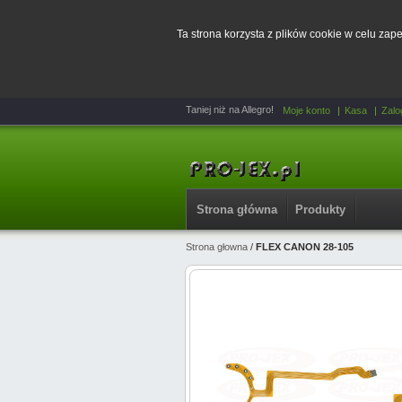
Ta strona korzysta z plików cookie w celu za
Taniej niż na Allegro!
Moje konto
Kasa
Zalo
Strona główna
Produkty
Strona głowna
/
FLEX CANON 28-105