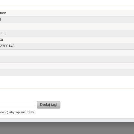
non
5
łona
ka
2300148
Dodaj tagi
fów (') aby wpisać frazy.