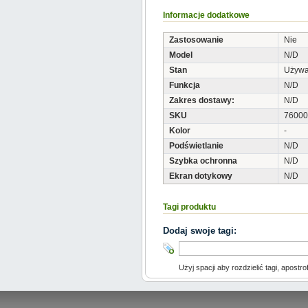
Informacje dodatkowe
Zastosowanie
Nie
Model
N/D
Stan
Używ
Funkcja
N/D
Zakres dostawy:
N/D
SKU
76000
Kolor
-
Podświetlanie
N/D
Szybka ochronna
N/D
Ekran dotykowy
N/D
Tagi produktu
Dodaj swoje tagi:
Użyj spacji aby rozdzielić tagi, apostro