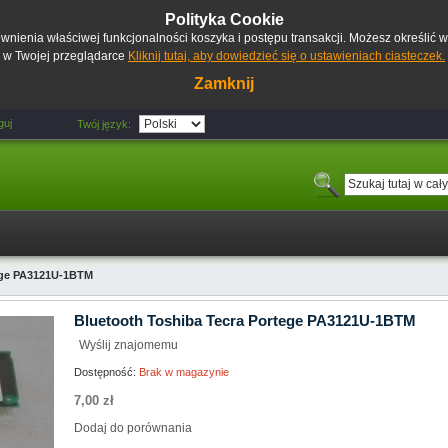
Polityka Cookie
pewnienia właściwej funkcjonalności koszyka i postępu transakcji. Możesz określić
w Twojej przeglądarce
Kliknij tutaj, aby dowiedzieć się o ustawieniach ciasteczek.
Zamknij
guj
Twój język:
ege PA3121U-1BTM
Bluetooth Toshiba Tecra Portege PA3121U-1BTM
Wyślij znajomemu
Dostępność:
Brak w magazynie
7,00 zł
Dodaj do porównania