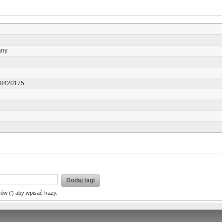
any
0420175
Dodaj tagi
fów (') aby wpisać frazy.